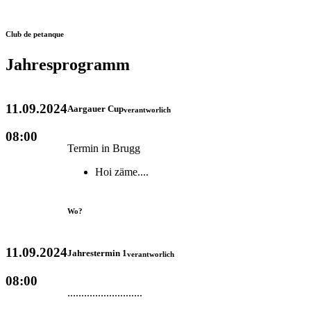
Club de petanque
Jahresprogramm
11.09.2024
Aargauer Cup
verantworlich
08:00
Termin in Brugg
Hoi zäme....
Wo?
11.09.2024
Jahrestermin 1
verantworlich
08:00
...........................