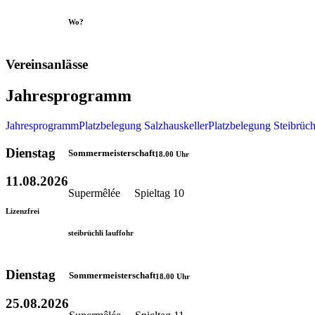
Wo?
Vereinsanlässe
Jahresprogramm
Jahresprogramm
Platzbelegung Salzhauskeller
Platzbelegung Steibrüch
Dienstag
Sommermeisterschaft
18.00 Uhr
11.08.2026
Supermêlée Spieltag 10
Lizenzfrei
steibrüchli lauffohr
Dienstag
Sommermeisterschaft
18.00 Uhr
25.08.2026