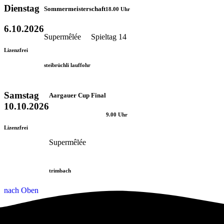
Dienstag
Sommermeisterschaft
18.00 Uhr
6.10.2026
Supermêlée Spieltag 14
Lizenzfrei
steibrüchli lauffohr
Samstag
Aargauer Cup Final
10.10.2026
9.00 Uhr
Lizenzfrei
Supermêlée
trimbach
nach Oben
Design
impulsX