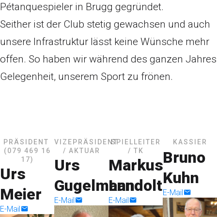
Pétanquespieler in Brugg gegründet.
Seither ist der Club stetig gewachsen und auch
unsere Infrastruktur lässt keine Wünsche mehr
offen. So haben wir während des ganzen Jahres
Gelegenheit, unserem Sport zu frönen.
PRÄSIDENT
VIZEPRÄSIDENT
SPIELLEITER
KASSIER
(079 469 16
/ AKTUAR
/ TK
Bruno
17)
Urs
Markus
Urs
Kuhn
Gugelmann
Landolt
Meier
E-Mail
E-Mail
E-Mail
E-Mail