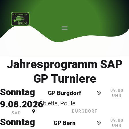
Jahresprogramm SAP
GP Turniere
Sonntag
09.00
GP Burgdorf
UHR
9.08.2026
Doublette, Poule
BURGDORF
SAP
Sonntag
09.00
GP Bern
UHR